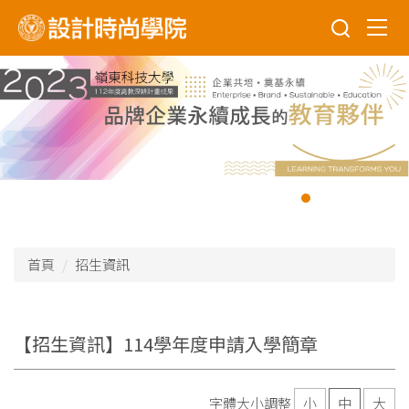
跳
到
主
要
內
容
區
首頁
招生資訊
【招生資訊】114學年度申請入學簡章
字體大小調整
小
中
大